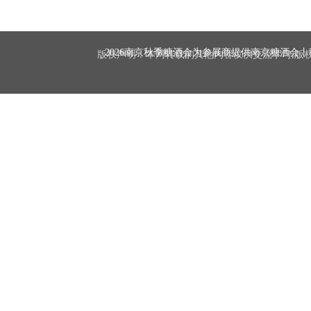
2026南京秋季糖酒会为参展商提供南京糖酒会
丨
版权声明：本网转载的其他内容仅供交流学习,版